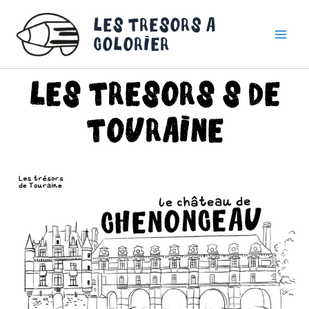
Aller
Les tresors a
au
contenu
colorier
Les tresors s de
Touraine